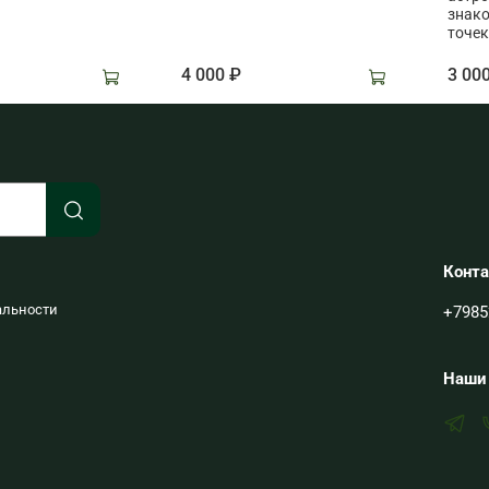
знако
точек
4 000 ₽
3 00
Конт
альности
+7985
Наши 