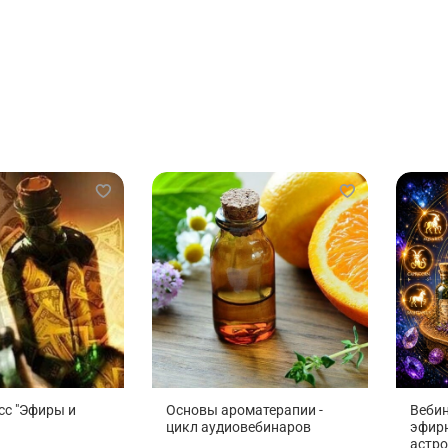
сс "Эфиры и
Основы ароматерапии -
Вебин
цикл аудиовебинаров
эфирн
астро