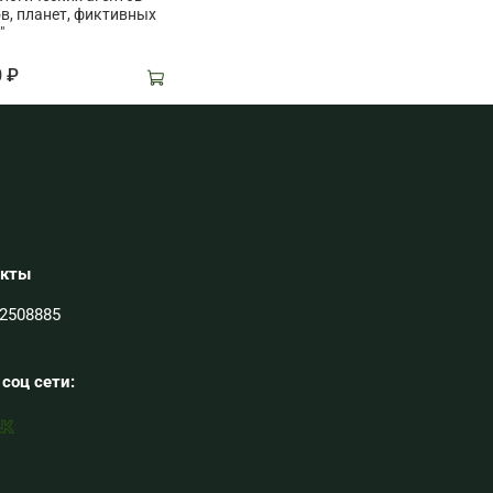
в, планет, фиктивных
"
0 ₽
акты
2508885
соц сети: