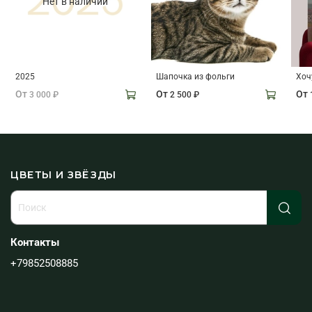
Нет в наличии
2025
Шапочка из фольги
Хоч
От
От
От
3 000 ₽
2 500 ₽
ЦВЕТЫ И ЗВЁЗДЫ
Контакты
+79852508885